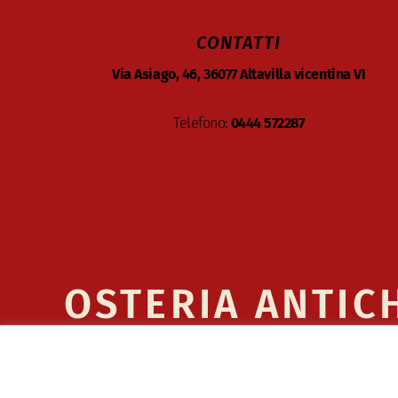
CONTATTI
Via Asiago, 46, 36077 Altavilla vicentina VI
Telefono:
0444 572287
OSTERIA ANTIC